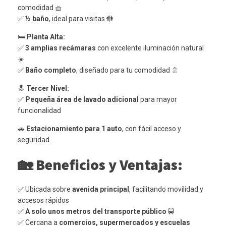
comodidad 🧺
✅
½ baño
, ideal para visitas 🚻
🛏️
Planta Alta:
✅
3 amplias recámaras
con excelente iluminación natural
☀️
✅
Baño completo
, diseñado para tu comodidad 🚿
🔝
Tercer Nivel:
✅
Pequeña área de lavado adicional
para mayor
funcionalidad
🚗
Estacionamiento para 1 auto
, con fácil acceso y
seguridad
🏡
Beneficios y Ventajas:
✅ Ubicada sobre
avenida principal
, facilitando movilidad y
accesos rápidos
✅
A solo unos metros del transporte público
🚍
✅ Cercana a
comercios, supermercados y escuelas