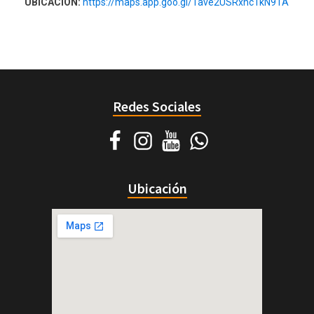
UBICACIÓN:
https://maps.app.goo.gl/Tave2USRxnc1kN9TA
Redes Sociales
Ubicación