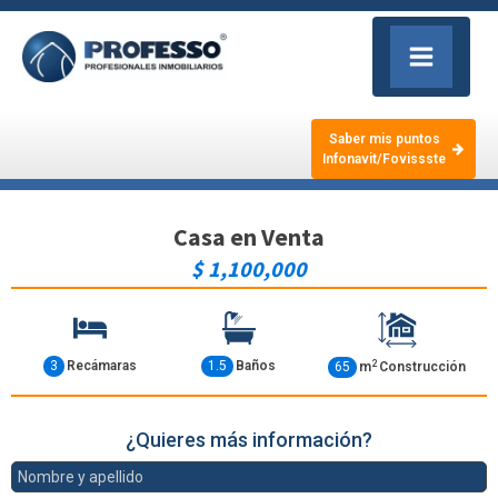
Saber mis puntos
Infonavit/Fovissste
Casa
en
Venta
$ 1,100,000
2
3
Recámaras
1.5
Baños
65
m
Construcción
¿Quieres más información?