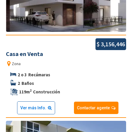
$
3,156,446
Casa
en
Venta
Zona
2 o 3
Recámaras
2
Baños
2
119
m
Construcción
Ver más Info.
Contactar agente