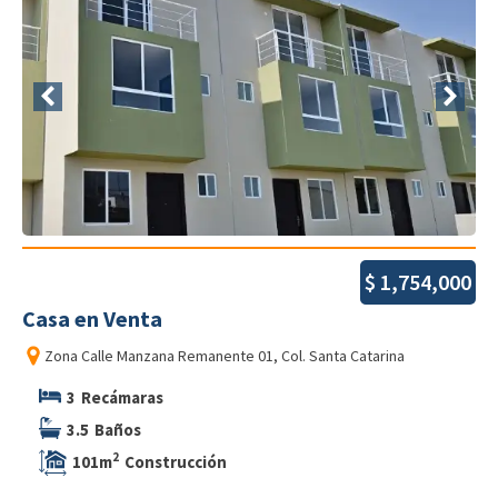
$
1,754,000
Casa
en
Venta
Zona
Calle Manzana Remanente 01, Col. Santa Catarina
3
Recámaras
3.5
Baños
2
101
m
Construcción