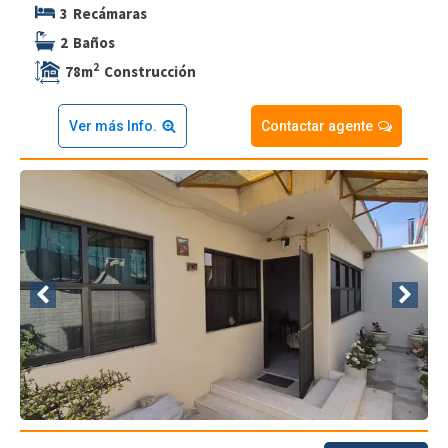
3
Recámaras
2
Baños
2
78
m
Construcción
Ver más Info.
Contactar agente