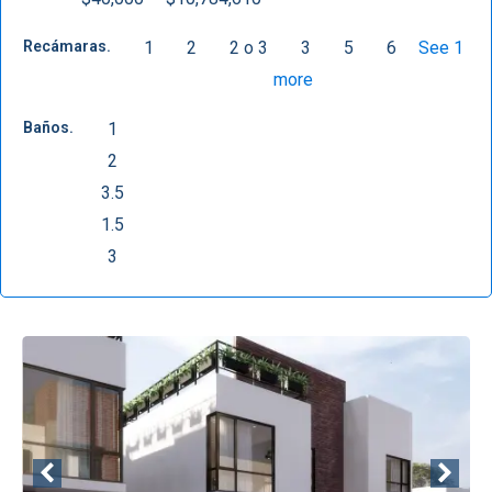
Recámaras.
1
2
2 o 3
3
5
6
See 1
more
Baños.
1
2
3.5
1.5
3