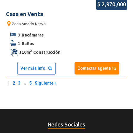
$
2,970,000
Casa
en
Venta
Zona
Amado Nervo
3
Recámaras
1
Baños
2
110
m
Construcción
Ver más Info.
Contactar agente
1
2
3
…
5
Siguiente »
Redes Sociales