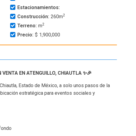
Estacionamientos:
2
Construcción:
260
m
2
Terreno:
m
Precio:
$
1,900,000
N VENTA EN ATENGUILLO, CHIAUTLA ✨🎉
 Chiautla, Estado de México, a solo unos pasos de la
ubicación estratégica para eventos sociales y
 fondo