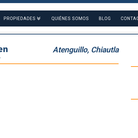
PROPIEDADES
QUIÉNES SOMOS
BLOG
CONTA
en
Atenguillo, Chiautla
r
LOCAL
BODEGA
FINCA/RANCHO
TERRENOS
DEPARTAMENTOS
CASAS