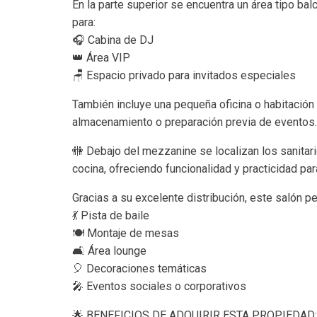
En la parte superior se encuentra un área tipo ba
para:
🎧 Cabina de DJ
👑 Área VIP
🪑 Espacio privado para invitados especiales
También incluye una pequeña oficina o habitación m
almacenamiento o preparación previa de eventos
🚻 Debajo del mezzanine se localizan los sanitar
cocina, ofreciendo funcionalidad y practicidad par
Gracias a su excelente distribución, este salón pe
💃 Pista de baile
🍽️ Montaje de mesas
🛋️ Área lounge
🎈 Decoraciones temáticas
🎤 Eventos sociales o corporativos
🌟 BENEFICIOS DE ADQUIRIR ESTA PROPIEDAD