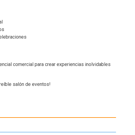
al
tos
elebraciones
encial comercial para crear experiencias inolvidables
reíble salón de eventos!