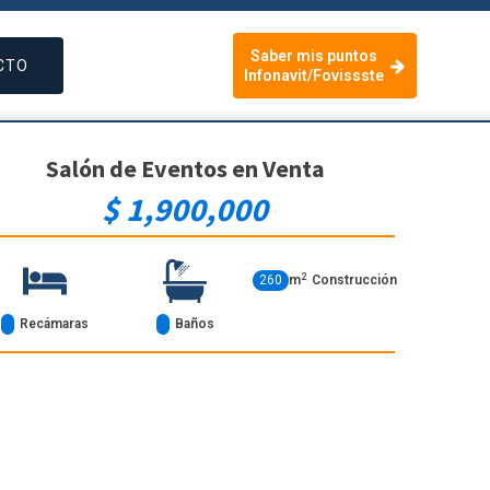
Saber mis puntos
CTO
Infonavit/Fovissste
Salón de Eventos
en
Venta
$ 1,900,000
2
260
m
Construcción
Recámaras
Baños