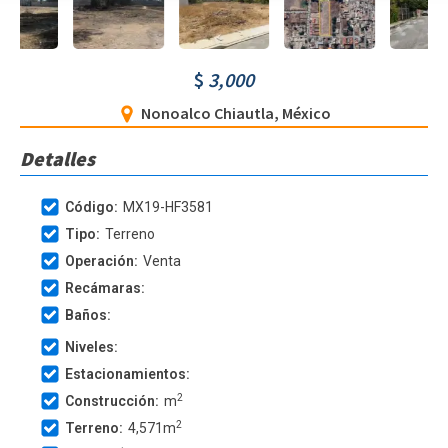
$
3,000
Nonoalco Chiautla, México
Detalles
Código:
MX19-HF3581
Tipo:
Terreno
Operación:
Venta
Recámaras:
Baños:
Niveles:
Estacionamientos:
2
Construcción:
m
2
Terreno:
4,571
m