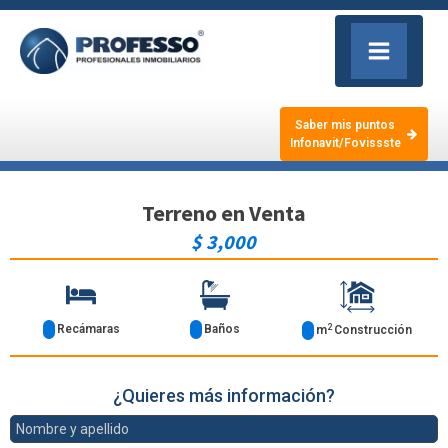
Saber mis puntos
Infonavit/Fovissste
Terreno
en
Venta
$ 3,000
2
Recámaras
Baños
m
Construcción
¿Quieres más información?