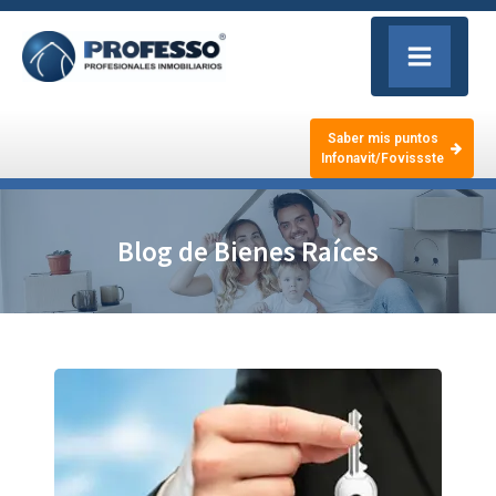
Saber mis puntos
Infonavit/Fovissste
Blog de Bienes Raíces